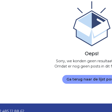
Oeps!
Sorry, we konden geen resultaa
Omdat er nog geen posts in dit f
Ga terug naar de lijst po
2 485 12 88 62