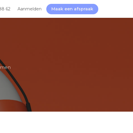
88 62
Aanmelden
Maak een afspraak
samen