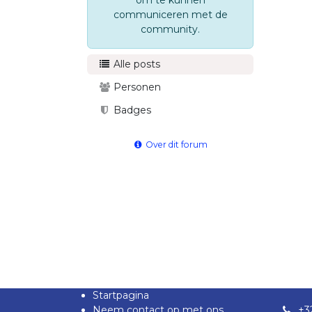
om te kunnen
communiceren met de
community.
Alle posts
Personen
Badges
Over dit forum
Startpagina
Neem contact op met ons
+3