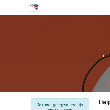
Overslaan naar inhoud
Aanbod
Mijn missie
Inspirati
mark
Hel
Je moet geregistreerd zijn