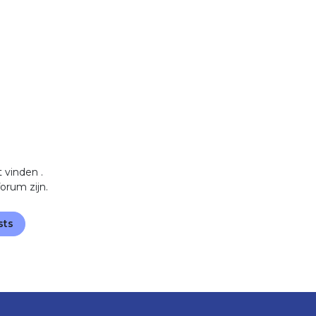
t vinden
.
orum zijn.
sts