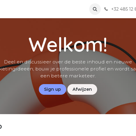
e
Contact
+32 485 12 
Welkom!
Deel en discussieer over de beste inhoud en nieuwe
etingideeën, bouw je professionele profiel en wordt 
een betere marketeer.
Sign up
Afwijzen
p