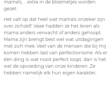
mama's, ... extra in de bloemetjes worden
gezet.
Het valt op dat heel wat mama's onzeker zijn
over zichzelf. Vaak hadden ze het leven als
mama anders verwacht of anders gehoopt.
Mama zijn brengt best wel wat uitdagingen
met zich mee. Veel van de mensen die bij mij
komen hebben last van perfectionisme. Als er
één ding is wat nooit perfect loopt, dan is het
wel de opvoeding van onze kinderen. Ze
hebben namelijk elk hun eigen karakter,
staan onder invloed van zoveel anderen en
dus kan het nooit perfect lopen zoals je het in
je gedachten hebt.
Deze affirmatie is dus bedoeld voor iedereen
die af en toe eens aan zichzelf twijfelt ;-)