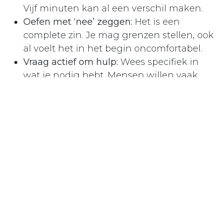
Vijf minuten kan al een verschil maken.
Oefen met ‘nee’ zeggen:
Het is een
complete zin. Je mag grenzen stellen, ook
al voelt het in het begin oncomfortabel.
Vraag actief om hulp:
Wees specifiek in
wat je nodig hebt. Mensen willen vaak
helpen, maar weten niet altijd hoe.
Check regelmatig in bij jezelf:
Stel jezelf de
vraag: “Wat heb ik nu écht nodig?” en
probeer daar gehoor aan te geven.
Zoek naar ‘opladers’ die echt werken voor
jou:
Dit kan een wandeling in de natuur
zijn, een creatieve hobby, een gesprek
met een dierbare – iets dat je energie
geeft zonder dat je iets hoeft te ‘doen’
voor een ander.