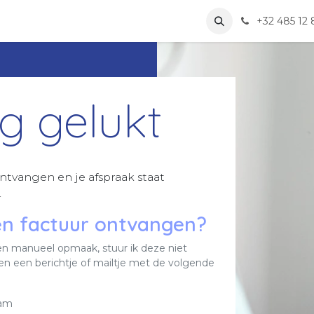
e
Contact
+32 485 12 
ng gelukt
ntvangen en je afspraak staat
.
en factuur ontvangen?
en manueel opmaak, stuur ik deze niet
en een berichtje of mailtje met de volgende
aam