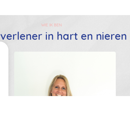
WIE IK BEN
verlener in hart en nieren
2 485 12 88 62
llo@dezelfzorgexpert.be