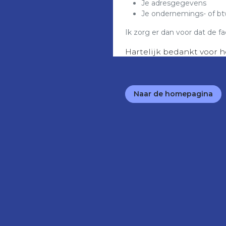
Je adresgegevens
Je ondernemings- of 
Ik zorg er dan voor dat de fa
Hartelijk bedankt voor h
Naar de homepagina