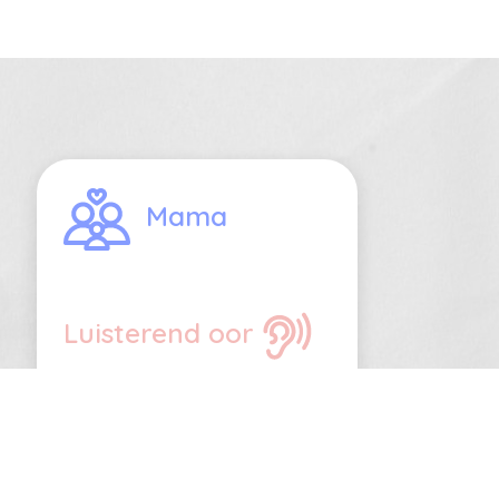
Mama
Luisterend oor
Introvert