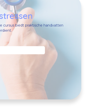
stressen
gse cursus biedt praktische handvatten
verdient.