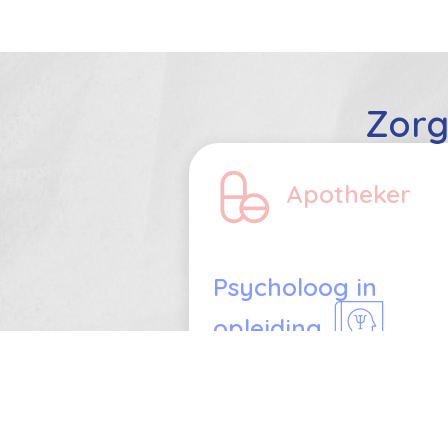
Zorg
Startpagina
Apotheker
Neem contact op met ons
+3
Privacybeleid
ha
Blog
Psycholoog in
Copyright © De Zelfzorg Expert
opleiding
Mindfulness