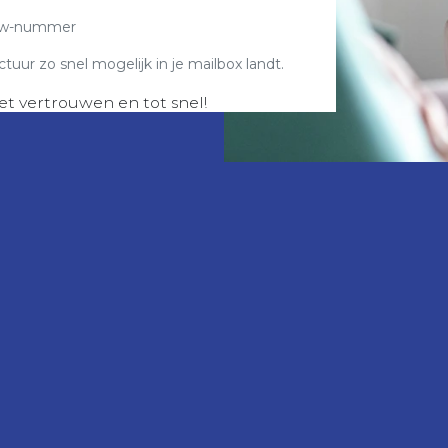
btw-nummer
ctuur zo snel mogelijk in je mailbox landt.
et vertrouwen en tot snel!